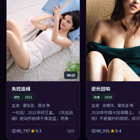
99:02
失控追缉
逆光回响
综艺
2021
动漫
2020
主演：
雷佳音、周迅 等
主演：
梁朝伟、雷佳音 等
一句话：2021年综艺里，《失控追
2020年中国大陆银幕上，
缉》把动作拍得不像类型，而像命
响》不是最吵的那部，却可
运本身的形状。
睡前还会想起画面的那部：
城的色温太对味了。
95,797
9.3
95,391
9.4
动作