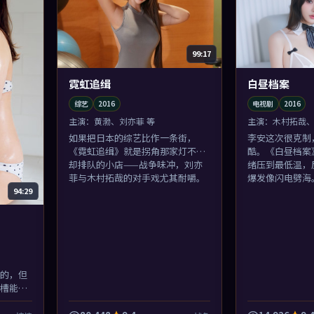
99:17
霓虹追缉
白昼档案
综艺
2016
电视剧
2016
主演：
黄渤、刘亦菲 等
主演：
木村拓哉、
如果把日本的综艺比作一条街，
李安这次很克制
《霓虹追缉》就是拐角那家灯不亮
酷。《白昼档案
却排队的小店——战争味冲，刘亦
绪压到最低温，
菲与木村拓哉的对手戏尤其耐嚼。
爆发像闪电劈海
94:29
的，但
槽能逗
笑了而