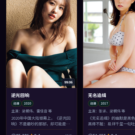
99:06
逆光回响
无名追缉
动漫
2020
动漫
2017
主演：
梁朝伟、雷佳音 等
主演：
张译、梁朝伟 等
2020年中国大陆银幕上，《逆光回
《无名追缉》的幽默是黑色
响》不是最吵的那部，却可能是你
黑得不脏：易烊千玺一句吐
睡前还会想起画面的那部：滨海小
笑全场，下一秒你又为自己