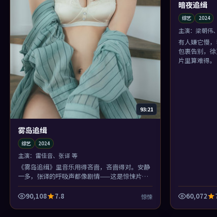
暗夜追缉
综艺
2024
主演：
梁朝伟、
有人嫌它慢，
包裹告别，徐
片里算难得。
93:21
雾岛追缉
综艺
2024
主演：
雷佳音、张译 等
《雾岛追缉》里音乐用得吝啬，吝啬得对。安静
一多，张译的呼吸声都像剧情——这是惊悚片里
少见的「听觉叙事」。
90,108
7.8
60,072
惊悚