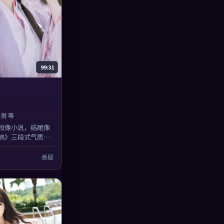
99:31
渤 等
段像小说，结尾像
响》三段式气质不
是林超贤想制造的
3
悬疑