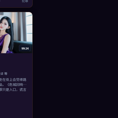
4
犯罪
99:24
译 等
走在街上会觉得路
品，《危城回响》
罪只是入口，谎言