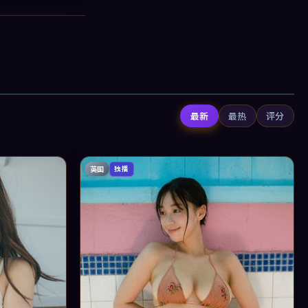
最新
最热
评分
英国
独播