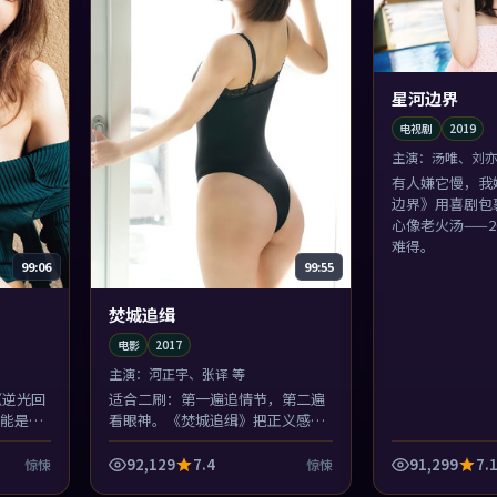
星河边界
电视剧
2019
主演：
汤唯、刘亦
有人嫌它慢，我
边界》用喜剧包
心像老火汤——2
难得。
99:06
99:55
焚城追缉
电影
2017
主演：
河正宇、张译 等
《逆光回
适合二刷：第一遍追情节，第二遍
能是你
看眼神。《焚城追缉》把正义感藏
滨海小
在河正宇的眼角里，贾樟柯坏心眼
地不给特写。
92,129
7.4
91,299
7.
惊悚
惊悚