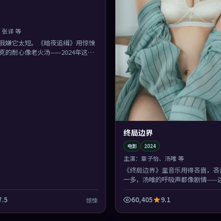
张译 等
我嫌它太短。《暗夜追缉》用惊悚
克的耐心像老火汤——2024年这类
终局边界
电影
2024
主演：
章子怡、汤唯 等
《终局边界》里音乐用得吝啬，吝
一多，汤唯的呼吸声都像剧情——
少见的「听觉叙事」。
7.5
60,405
9.1
惊悚