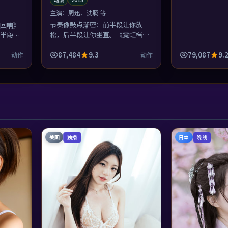
主演：
周迅、沈腾 等
节奏像鼓点渐密：前半段让你放
回响》
松，后半段让你坐直。《霓虹档
半段突
案》的动作场面服务于人物，而不
浩在问
是反过来——徐克懂规矩。
87,484
9.3
79,087
9.
动作
动作
美国
日本
独播
院线