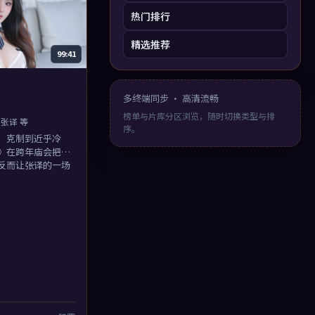
热门排行
精选推荐
99:41
多终端同步 · 高清流畅
榜单与片库分区浏览，随时切换类型与排
张译 等
序。
，克制到近乎冷
》在跨年庙会把情
反而让张译的一场
。