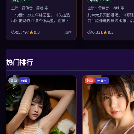
主演：
雷佳音、周迅 等
主演：
雷佳音、汤唯 等
一句话：2021年综艺里，《失控追
别带太多预设进场。《寒锋
缉》把动作拍得不像类型，而像命
前半段像电视剧流水账，后
运本身的形状。
然把镜头对准观众席——宁
你：你敢不敢认？
95,797
9.3
6,331
9.3
动作
热门排行
美国
韩国
独播
连载中