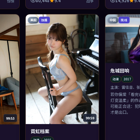
。
80,448
9.4
14,926
9.
惊悚
战争
美国
中国
独播
院线
危城回响
动漫
2017
主演：
雷佳音、张
若你偏爱「看完
灯变温柔」的作
可能正合适：犯
才是出口。
99:59
99:53
霓虹档案
动漫
2015