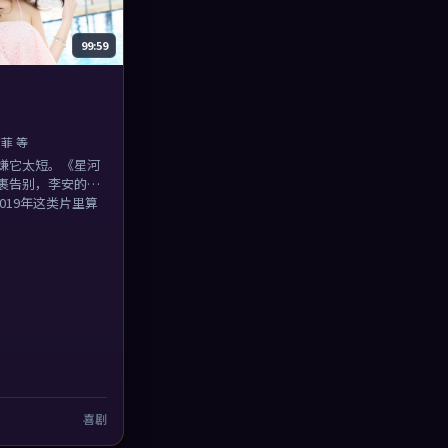
99:59
菲 等
嫌它太短。《星河
裹告别，李安的耐
019年这类片里算
1
喜剧