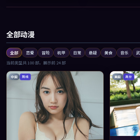
全部动漫
全部
恋爱
冒险
机甲
日常
悬疑
美食
音乐
当前类型共
100
部，展示前
24
部
中国
美国
院线
高分