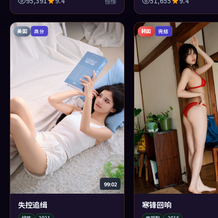
城的色温太对味了。
内疚——这才是高级喜剧感
95,391
9.4
51,655
9.4
惊悚
美国
韩国
高分
完结
99:02
失控追缉
寒锋回响
综艺
2021
电视剧
2016