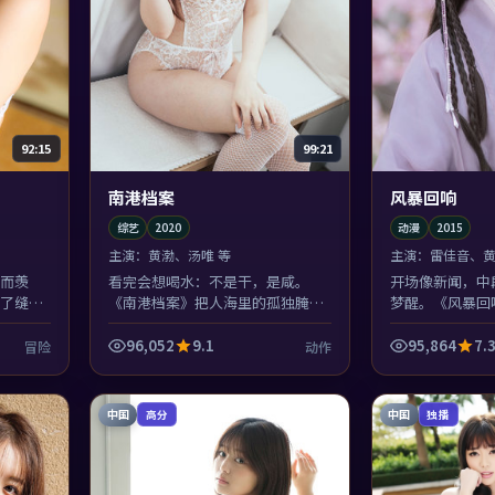
92:15
99:21
南港档案
风暴回响
综艺
2020
动漫
2015
主演：
黄渤、汤唯 等
主演：
雷佳音、黄
而羡
看完会想喝水：不是干，是咸。
开场像新闻，中
了缝。
《南港档案》把人海里的孤独腌得
梦醒。《风暴回
9年后多
很入味，汤唯的笑像糖纸，包着一
统一？不，这正
点苦。
失重。
96,052
9.1
95,864
7.
冒险
动作
中国
中国
高分
独播