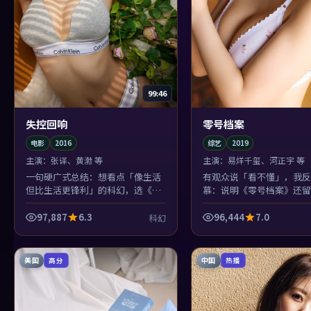
99:46
失控回响
零号档案
电影
2016
综艺
2019
主演：
张译、黄渤 等
主演：
易烊千玺、河正宇 等
一句硬广式总结：想看点「像生活
有观众说「看不懂」，我反
但比生活更锋利」的科幻，选《失
慕：说明《零号档案》还留
控回响》。黄渤与木村拓哉的对手
冒险类型里敢留缝的，201
戏值回票价。
半会被反复提起。
97,887
6.3
96,444
7.0
科幻
美国
中国
高分
热播