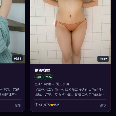
99:31
99:42
暴雪档案
动漫
2024
主演：
梁朝伟、河正宇 等
啬得对。安静
《暴雪档案》像一封群发却写错收件人的邮件：
这是惊悚片里
尴尬、好笑、又有点心酸。动漫里少见的幽默不
是段子，是处境。
41,475
6.6
惊悚
战争